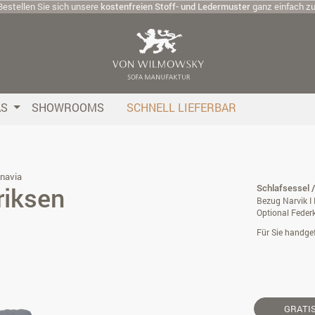
Bestellen Sie sich unsere
kostenfreien Stoff- und Ledermuster
ganz einfach z
AS
SHOWROOMS
SCHNELL LIEFERBAR
navia
riksen
Schlafsessel 
Bezug Narvik I 
Optional Feder
Für Sie handgef
GRATI