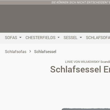
SIE KÖNNEN SICH NICHT ENTSCHEIDEN?
 Hauptinhalt springen
Zur Suche springen
Zur Hauptnavigation springen
SOFAS
CHESTERFIELDS
SESSEL
SCHLAFSOF
Schlafsofas
Schlafsessel
LINIE VON WILMOWSKY Scandi
Schlafsessel E
Bildergalerie überspringen