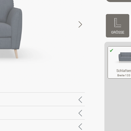
GRÖSSE
Schlafse
Breite 13
SC