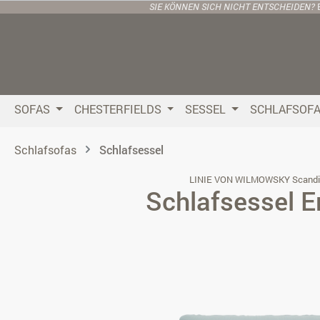
SIE KÖNNEN SICH NICHT ENTSCHEIDEN?
 Hauptinhalt springen
Zur Suche springen
Zur Hauptnavigation springen
SOFAS
CHESTERFIELDS
SESSEL
SCHLAFSOF
Schlafsofas
Schlafsessel
LINIE VON WILMOWSKY Scandi
Schlafsessel E
Bildergalerie überspringen