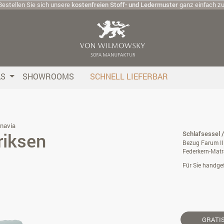
Bestellen Sie sich unsere
kostenfreien Stoff- und Ledermuster
ganz einfach z
AS
SHOWROOMS
SCHNELL LIEFERBAR
navia
riksen
Schlafsessel 
Bezug Farum II 
Federkern-Matr
Für Sie handgef
GRATI