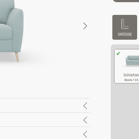
GRÖSSE
Schlafse
Breite 13
SC