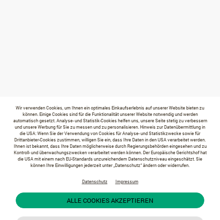
Wir verwenden Cookies, um Ihnen ein optimales Einkaufserlebnis auf unserer Website bieten zu
können. Einige Cookies sind für die Funktionalität unserer Website notwendig und werden
automatisch gesetzt. Analyse- und Statistik-Cookies helfen uns, unsere Seite stetig zu verbessern
und unsere Werbung für Sie zu messen und zu personalisieren. Hinweis zur Datenübermittlung in
die USA: Wenn Sie der Verwendung von Cookies für Analyse- und Statistikzwecke sowie für
Drittanbieter-Cookies zustimmen, willigen Sie ein, dass Ihre Daten in den USA verarbeitet werden.
Ihnen ist bekannt, dass Ihre Daten möglicherweise durch Regierungsbehörden eingesehen und zu
Kontroll- und überwachungszwecken verarbeitet werden können. Der Europäische Gerichtshof hat
die USA mit einem nach EU-Standards unzureichendem Datenschutzniveau eingeschätzt. Sie
können Ihre Einwilligungen jederzeit unter „Datenschutz“ ändern oder widerrufen.
Datenschutz
Impressum
ALLE COOKIES AKZEPTIEREN