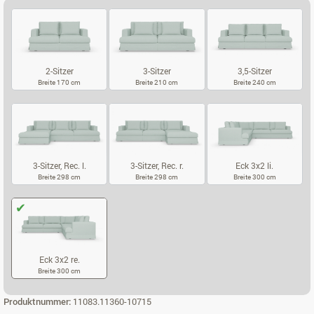
2-Sitzer
3-Sitzer
3,5-Sitzer
Breite 170 cm
Breite 210 cm
Breite 240 cm
2-SITZER
3-SITZER
3,5-SITZER
3-Sitzer, Rec. l.
3-Sitzer, Rec. r.
Eck 3x2 li.
Breite 298 cm
Breite 298 cm
Breite 300 cm
3-SITZER, REC. L.
3-SITZER, REC. R.
ECK 3X2 LI.
Eck 3x2 re.
Breite 300 cm
ECK 3X2 RE.
Produktnummer:
11083.11360-10715