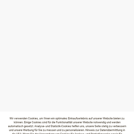
Wir verwenden Cookies, um Ihnen ein optimales Einkaufserlebnis auf unserer Website bieten zu
können. Einige Cookies sind für die Funktionalität unserer Website notwendig und werden
automatisch gesetzt. Analyse- und Statistik-Cookies helfen uns, unsere Seite stetig zu verbessern
und unsere Werbung für Sie zu messen und zu personalisieren. Hinweis zur Datenübermittlung in
die USA: Wenn Sie der Verwendung von Cookies für Analyse- und Statistikzwecke sowie für