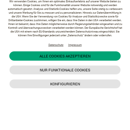
Wir verwenden Cookies, um Ihnen ein optimales Einkaufserlebnis auf unserer Website bieten zu
können. Einige Cookies sind für die Funktionalität unserer Website notwendig und werden
automatisch gesetzt. Analyse- und Statistik-Cookies helfen uns, unsere Seite stetig zu verbessern
und unsere Werbung für Sie zu messen und zu personalisieren. Hinweis zur Datenübermittlung in
die USA: Wenn Sie der Verwendung von Cookies für Analyse- und Statistikzwecke sowie für
Drittanbieter-Cookies zustimmen, willigen Sie ein, dass Ihre Daten in den USA verarbeitet werden.
Ihnen ist bekannt, dass Ihre Daten möglicherweise durch Regierungsbehörden eingesehen und zu
Kontroll- und überwachungszwecken verarbeitet werden können. Der Europäische Gerichtshof hat
die USA mit einem nach EU-Standards unzureichendem Datenschutzniveau eingeschätzt. Sie
können Ihre Einwilligungen jederzeit unter „Datenschutz“ ändern oder widerrufen.
Datenschutz
Impressum
ALLE COOKIES AKZEPTIEREN
NUR FUNKTIONALE COOKIES
KONFIGURIEREN