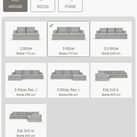
GRÖSSE
BEZUG
FÜSSE
2-Sitzer
3-Sitzer
3,5-Sitzer
Breite 170 cm
Breite 210 cm
Breite 240 cm
2-SITZER
3-SITZER
3,5-SITZER
3-Sitzer, Rec. l.
3-Sitzer, Rec. r.
Eck 3x2 li.
Breite 298 cm
Breite 298 cm
Breite 300 cm
3-SITZER, REC. L.
3-SITZER, REC. R.
ECK 3X2 LI.
Eck 3x2 re.
Breite 300 cm