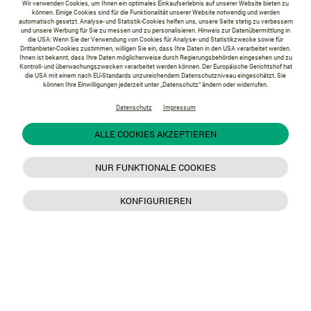
Wir verwenden Cookies, um Ihnen ein optimales Einkaufserlebnis auf unserer Website bieten zu
können. Einige Cookies sind für die Funktionalität unserer Website notwendig und werden
automatisch gesetzt. Analyse- und Statistik-Cookies helfen uns, unsere Seite stetig zu verbessern
und unsere Werbung für Sie zu messen und zu personalisieren. Hinweis zur Datenübermittlung in
die USA: Wenn Sie der Verwendung von Cookies für Analyse- und Statistikzwecke sowie für
Drittanbieter-Cookies zustimmen, willigen Sie ein, dass Ihre Daten in den USA verarbeitet werden.
Ihnen ist bekannt, dass Ihre Daten möglicherweise durch Regierungsbehörden eingesehen und zu
Kontroll- und überwachungszwecken verarbeitet werden können. Der Europäische Gerichtshof hat
die USA mit einem nach EU-Standards unzureichendem Datenschutzniveau eingeschätzt. Sie
können Ihre Einwilligungen jederzeit unter „Datenschutz“ ändern oder widerrufen.
Datenschutz
Impressum
ALLE COOKIES AKZEPTIEREN
NUR FUNKTIONALE COOKIES
KONFIGURIEREN