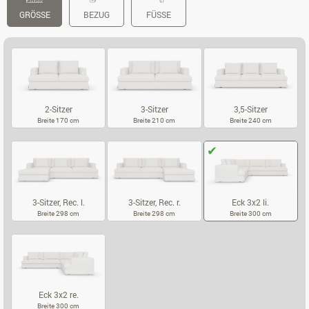
GRÖSSE
BEZUG
FÜSSE
2-Sitzer
3-Sitzer
3,5-Sitzer
Breite 170 cm
Breite 210 cm
Breite 240 cm
2-SITZER
3-SITZER
3,5-SITZER
3-Sitzer, Rec. l.
3-Sitzer, Rec. r.
Eck 3x2 li.
Breite 298 cm
Breite 298 cm
Breite 300 cm
3-SITZER, REC. L.
3-SITZER, REC. R.
ECK 3X2 LI.
Eck 3x2 re.
Breite 300 cm