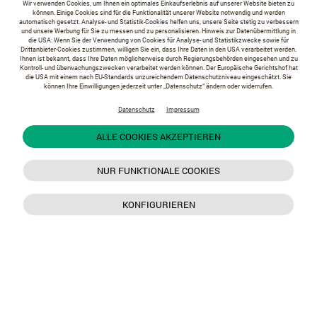
Wir verwenden Cookies, um Ihnen ein optimales Einkaufserlebnis auf unserer Website bieten zu
können. Einige Cookies sind für die Funktionalität unserer Website notwendig und werden
automatisch gesetzt. Analyse- und Statistik-Cookies helfen uns, unsere Seite stetig zu verbessern
und unsere Werbung für Sie zu messen und zu personalisieren. Hinweis zur Datenübermittlung in
die USA: Wenn Sie der Verwendung von Cookies für Analyse- und Statistikzwecke sowie für
Drittanbieter-Cookies zustimmen, willigen Sie ein, dass Ihre Daten in den USA verarbeitet werden.
Ihnen ist bekannt, dass Ihre Daten möglicherweise durch Regierungsbehörden eingesehen und zu
Kontroll- und überwachungszwecken verarbeitet werden können. Der Europäische Gerichtshof hat
die USA mit einem nach EU-Standards unzureichendem Datenschutzniveau eingeschätzt. Sie
können Ihre Einwilligungen jederzeit unter „Datenschutz“ ändern oder widerrufen.
Datenschutz
Impressum
ALLE COOKIES AKZEPTIEREN
NUR FUNKTIONALE COOKIES
KONFIGURIEREN