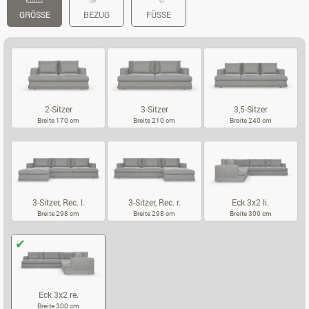
GRÖSSE
BEZUG
FÜSSE
2-Sitzer
3-Sitzer
3,5-Sitzer
Breite 170 cm
Breite 210 cm
Breite 240 cm
2-SITZER
3-SITZER
3,5-SITZER
3-Sitzer, Rec. l.
3-Sitzer, Rec. r.
Eck 3x2 li.
Breite 298 cm
Breite 298 cm
Breite 300 cm
3-SITZER, REC. L.
3-SITZER, REC. R.
ECK 3X2 LI.
Eck 3x2 re.
Breite 300 cm