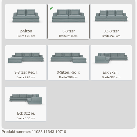
2-Sitzer
3-Sitzer
3,5-Sitzer
Breite 170 cm
Breite 210 cm
Breite 240 cm
2-SITZER
3-SITZER
3,5-SITZER
3-Sitzer, Rec. l.
3-Sitzer, Rec. r.
Eck 3x2 li.
Breite 298 cm
Breite 298 cm
Breite 300 cm
3-SITZER, REC. L.
3-SITZER, REC. R.
ECK 3X2 LI.
Eck 3x2 re.
Breite 300 cm
ECK 3X2 RE.
Produktnummer:
11083.11343-10710