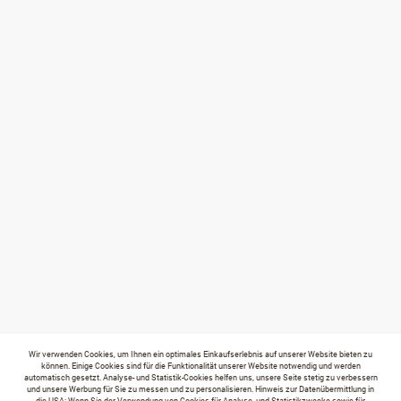
Wir verwenden Cookies, um Ihnen ein optimales Einkaufserlebnis auf unserer Website bieten zu
können. Einige Cookies sind für die Funktionalität unserer Website notwendig und werden
automatisch gesetzt. Analyse- und Statistik-Cookies helfen uns, unsere Seite stetig zu verbessern
und unsere Werbung für Sie zu messen und zu personalisieren. Hinweis zur Datenübermittlung in
die USA: Wenn Sie der Verwendung von Cookies für Analyse- und Statistikzwecke sowie für