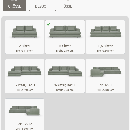
GRÖSSE
BEZUG
FÜSSE
2-Sitzer
3-Sitzer
3,5-Sitzer
Breite 170 cm
Breite 210 cm
Breite 240 cm
2-SITZER
3-SITZER
3,5-SITZER
3-Sitzer, Rec. l.
3-Sitzer, Rec. r.
Eck 3x2 li.
Breite 298 cm
Breite 298 cm
Breite 300 cm
3-SITZER, REC. L.
3-SITZER, REC. R.
ECK 3X2 LI.
Eck 3x2 re.
Breite 300 cm