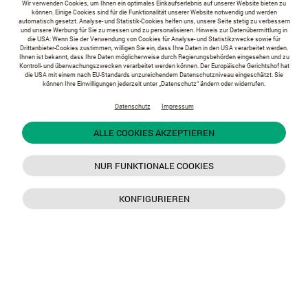
Wir verwenden Cookies, um Ihnen ein optimales Einkaufserlebnis auf unserer Website bieten zu
können. Einige Cookies sind für die Funktionalität unserer Website notwendig und werden
automatisch gesetzt. Analyse- und Statistik-Cookies helfen uns, unsere Seite stetig zu verbessern
und unsere Werbung für Sie zu messen und zu personalisieren. Hinweis zur Datenübermittlung in
die USA: Wenn Sie der Verwendung von Cookies für Analyse- und Statistikzwecke sowie für
Drittanbieter-Cookies zustimmen, willigen Sie ein, dass Ihre Daten in den USA verarbeitet werden.
Ihnen ist bekannt, dass Ihre Daten möglicherweise durch Regierungsbehörden eingesehen und zu
Kontroll- und überwachungszwecken verarbeitet werden können. Der Europäische Gerichtshof hat
die USA mit einem nach EU-Standards unzureichendem Datenschutzniveau eingeschätzt. Sie
können Ihre Einwilligungen jederzeit unter „Datenschutz“ ändern oder widerrufen.
Datenschutz
Impressum
ALLE COOKIES AKZEPTIEREN
NUR FUNKTIONALE COOKIES
KONFIGURIEREN