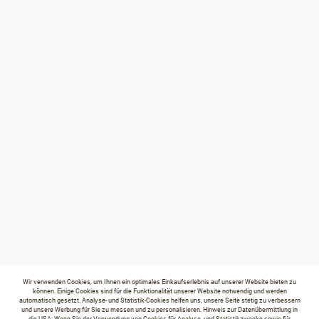
Wir verwenden Cookies, um Ihnen ein optimales Einkaufserlebnis auf unserer Website bieten zu
können. Einige Cookies sind für die Funktionalität unserer Website notwendig und werden
automatisch gesetzt. Analyse- und Statistik-Cookies helfen uns, unsere Seite stetig zu verbessern
und unsere Werbung für Sie zu messen und zu personalisieren. Hinweis zur Datenübermittlung in
die USA: Wenn Sie der Verwendung von Cookies für Analyse- und Statistikzwecke sowie für