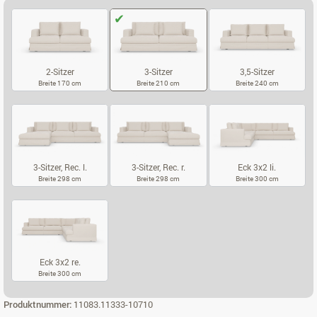
2-Sitzer
3-Sitzer
3,5-Sitzer
Breite 170 cm
Breite 210 cm
Breite 240 cm
2-SITZER
3-SITZER
3,5-SITZER
3-Sitzer, Rec. l.
3-Sitzer, Rec. r.
Eck 3x2 li.
Breite 298 cm
Breite 298 cm
Breite 300 cm
3-SITZER, REC. L.
3-SITZER, REC. R.
ECK 3X2 LI.
Eck 3x2 re.
Breite 300 cm
ECK 3X2 RE.
Produktnummer:
11083.11333-10710