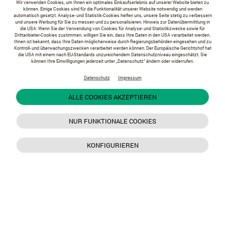
Wir verwenden Cookies, um Ihnen ein optimales Einkaufserlebnis auf unserer Website bieten zu
können. Einige Cookies sind für die Funktionalität unserer Website notwendig und werden
automatisch gesetzt. Analyse- und Statistik-Cookies helfen uns, unsere Seite stetig zu verbessern
und unsere Werbung für Sie zu messen und zu personalisieren. Hinweis zur Datenübermittlung in
die USA: Wenn Sie der Verwendung von Cookies für Analyse- und Statistikzwecke sowie für
Drittanbieter-Cookies zustimmen, willigen Sie ein, dass Ihre Daten in den USA verarbeitet werden.
Ihnen ist bekannt, dass Ihre Daten möglicherweise durch Regierungsbehörden eingesehen und zu
Kontroll- und überwachungszwecken verarbeitet werden können. Der Europäische Gerichtshof hat
die USA mit einem nach EU-Standards unzureichendem Datenschutzniveau eingeschätzt. Sie
können Ihre Einwilligungen jederzeit unter „Datenschutz“ ändern oder widerrufen.
Datenschutz
Impressum
ALLE COOKIES AKZEPTIEREN
NUR FUNKTIONALE COOKIES
KONFIGURIEREN