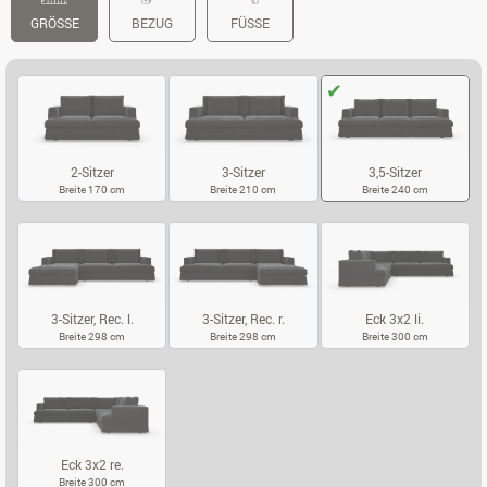
GRÖSSE
BEZUG
FÜSSE
2-Sitzer
3-Sitzer
3,5-Sitzer
Breite 170 cm
Breite 210 cm
Breite 240 cm
2-SITZER
3-SITZER
3,5-SITZER
3-Sitzer, Rec. l.
3-Sitzer, Rec. r.
Eck 3x2 li.
Breite 298 cm
Breite 298 cm
Breite 300 cm
3-SITZER, REC. L.
3-SITZER, REC. R.
ECK 3X2 LI.
Eck 3x2 re.
Breite 300 cm