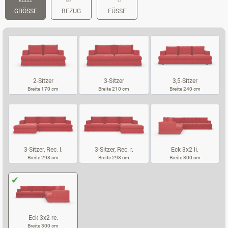
GRÖSSE
BEZUG
FÜSSE
2-Sitzer
3-Sitzer
3,5-Sitzer
Breite 170 cm
Breite 210 cm
Breite 240 cm
2-SITZER
3-SITZER
3,5-SITZER
3-Sitzer, Rec. l.
3-Sitzer, Rec. r.
Eck 3x2 li.
Breite 298 cm
Breite 298 cm
Breite 300 cm
3-SITZER, REC. L.
3-SITZER, REC. R.
ECK 3X2 LI.
Eck 3x2 re.
Breite 300 cm