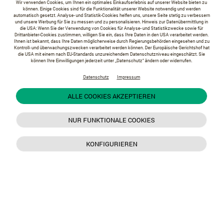
Wir verwenden Cookies, um Ihnen ein optimales Einkaufserlebnis auf unserer Website bieten zu
können. Einige Cookies sind für die Funktionalität unserer Website notwendig und werden
automatisch gesetzt. Analyse- und Statistik-Cookies helfen uns, unsere Seite stetig zu verbessern
und unsere Werbung für Sie zu messen und zu personalisieren. Hinweis zur Datenübermittlung in
die USA: Wenn Sie der Verwendung von Cookies für Analyse- und Statistikzwecke sowie für
Drittanbieter-Cookies zustimmen, willigen Sie ein, dass Ihre Daten in den USA verarbeitet werden.
Ihnen ist bekannt, dass Ihre Daten möglicherweise durch Regierungsbehörden eingesehen und zu
Kontroll- und überwachungszwecken verarbeitet werden können. Der Europäische Gerichtshof hat
die USA mit einem nach EU-Standards unzureichendem Datenschutzniveau eingeschätzt. Sie
können Ihre Einwilligungen jederzeit unter „Datenschutz“ ändern oder widerrufen.
Datenschutz
Impressum
ALLE COOKIES AKZEPTIEREN
NUR FUNKTIONALE COOKIES
KONFIGURIEREN