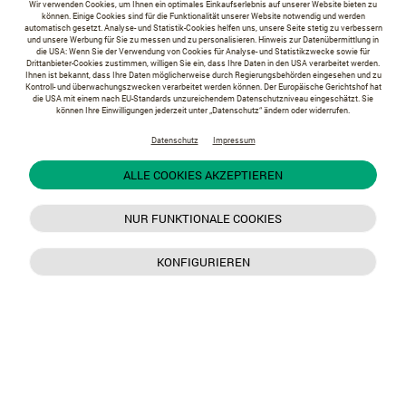
Wir verwenden Cookies, um Ihnen ein optimales Einkaufserlebnis auf unserer Website bieten zu
können. Einige Cookies sind für die Funktionalität unserer Website notwendig und werden
automatisch gesetzt. Analyse- und Statistik-Cookies helfen uns, unsere Seite stetig zu verbessern
und unsere Werbung für Sie zu messen und zu personalisieren. Hinweis zur Datenübermittlung in
die USA: Wenn Sie der Verwendung von Cookies für Analyse- und Statistikzwecke sowie für
Drittanbieter-Cookies zustimmen, willigen Sie ein, dass Ihre Daten in den USA verarbeitet werden.
Ihnen ist bekannt, dass Ihre Daten möglicherweise durch Regierungsbehörden eingesehen und zu
Kontroll- und überwachungszwecken verarbeitet werden können. Der Europäische Gerichtshof hat
die USA mit einem nach EU-Standards unzureichendem Datenschutzniveau eingeschätzt. Sie
können Ihre Einwilligungen jederzeit unter „Datenschutz“ ändern oder widerrufen.
Datenschutz
Impressum
ALLE COOKIES AKZEPTIEREN
NUR FUNKTIONALE COOKIES
KONFIGURIEREN