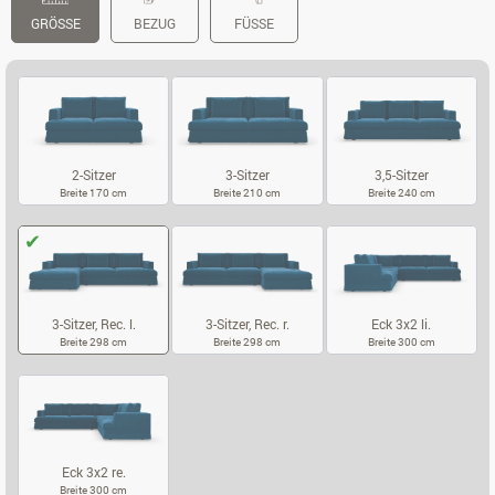
GRÖSSE
BEZUG
FÜSSE
2-Sitzer
3-Sitzer
3,5-Sitzer
Breite 170 cm
Breite 210 cm
Breite 240 cm
2-SITZER
3-SITZER
3,5-SITZER
3-Sitzer, Rec. l.
3-Sitzer, Rec. r.
Eck 3x2 li.
Breite 298 cm
Breite 298 cm
Breite 300 cm
3-SITZER, REC. L.
3-SITZER, REC. R.
ECK 3X2 LI.
Eck 3x2 re.
Breite 300 cm