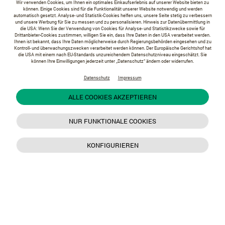
Wir verwenden Cookies, um Ihnen ein optimales Einkaufserlebnis auf unserer Website bieten zu
können. Einige Cookies sind für die Funktionalität unserer Website notwendig und werden
automatisch gesetzt. Analyse- und Statistik-Cookies helfen uns, unsere Seite stetig zu verbessern
und unsere Werbung für Sie zu messen und zu personalisieren. Hinweis zur Datenübermittlung in
die USA: Wenn Sie der Verwendung von Cookies für Analyse- und Statistikzwecke sowie für
Drittanbieter-Cookies zustimmen, willigen Sie ein, dass Ihre Daten in den USA verarbeitet werden.
Ihnen ist bekannt, dass Ihre Daten möglicherweise durch Regierungsbehörden eingesehen und zu
Kontroll- und überwachungszwecken verarbeitet werden können. Der Europäische Gerichtshof hat
die USA mit einem nach EU-Standards unzureichendem Datenschutzniveau eingeschätzt. Sie
können Ihre Einwilligungen jederzeit unter „Datenschutz“ ändern oder widerrufen.
Datenschutz
Impressum
ALLE COOKIES AKZEPTIEREN
NUR FUNKTIONALE COOKIES
KONFIGURIEREN