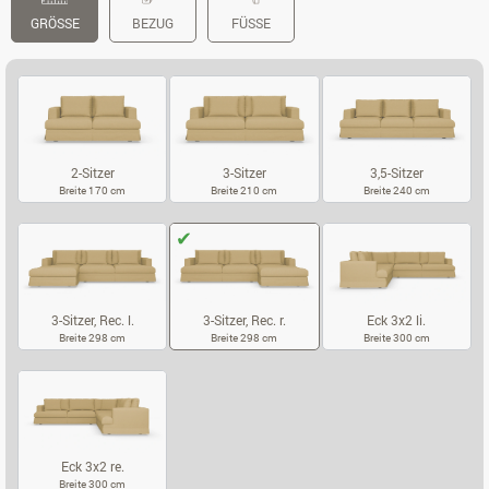
GRÖSSE
BEZUG
FÜSSE
2-Sitzer
3-Sitzer
3,5-Sitzer
Breite 170 cm
Breite 210 cm
Breite 240 cm
2-SITZER
3-SITZER
3,5-SITZER
3-Sitzer, Rec. l.
3-Sitzer, Rec. r.
Eck 3x2 li.
Breite 298 cm
Breite 298 cm
Breite 300 cm
3-SITZER, REC. L.
3-SITZER, REC. R.
ECK 3X2 LI.
Eck 3x2 re.
Breite 300 cm