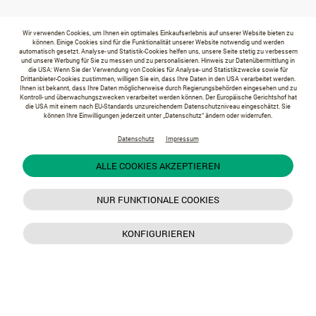
Wir verwenden Cookies, um Ihnen ein optimales Einkaufserlebnis auf unserer Website bieten zu
können. Einige Cookies sind für die Funktionalität unserer Website notwendig und werden
automatisch gesetzt. Analyse- und Statistik-Cookies helfen uns, unsere Seite stetig zu verbessern
und unsere Werbung für Sie zu messen und zu personalisieren. Hinweis zur Datenübermittlung in
die USA: Wenn Sie der Verwendung von Cookies für Analyse- und Statistikzwecke sowie für
Drittanbieter-Cookies zustimmen, willigen Sie ein, dass Ihre Daten in den USA verarbeitet werden.
Ihnen ist bekannt, dass Ihre Daten möglicherweise durch Regierungsbehörden eingesehen und zu
Kontroll- und überwachungszwecken verarbeitet werden können. Der Europäische Gerichtshof hat
die USA mit einem nach EU-Standards unzureichendem Datenschutzniveau eingeschätzt. Sie
können Ihre Einwilligungen jederzeit unter „Datenschutz“ ändern oder widerrufen.
Datenschutz
Impressum
ALLE COOKIES AKZEPTIEREN
NUR FUNKTIONALE COOKIES
KONFIGURIEREN