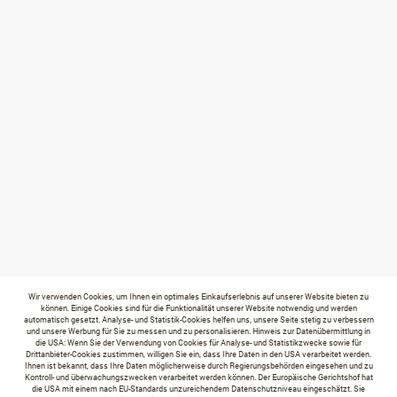
Wir verwenden Cookies, um Ihnen ein optimales Einkaufserlebnis auf unserer Website bieten zu
können. Einige Cookies sind für die Funktionalität unserer Website notwendig und werden
automatisch gesetzt. Analyse- und Statistik-Cookies helfen uns, unsere Seite stetig zu verbessern
und unsere Werbung für Sie zu messen und zu personalisieren. Hinweis zur Datenübermittlung in
die USA: Wenn Sie der Verwendung von Cookies für Analyse- und Statistikzwecke sowie für
Drittanbieter-Cookies zustimmen, willigen Sie ein, dass Ihre Daten in den USA verarbeitet werden.
Ihnen ist bekannt, dass Ihre Daten möglicherweise durch Regierungsbehörden eingesehen und zu
Kontroll- und überwachungszwecken verarbeitet werden können. Der Europäische Gerichtshof hat
die USA mit einem nach EU-Standards unzureichendem Datenschutzniveau eingeschätzt. Sie