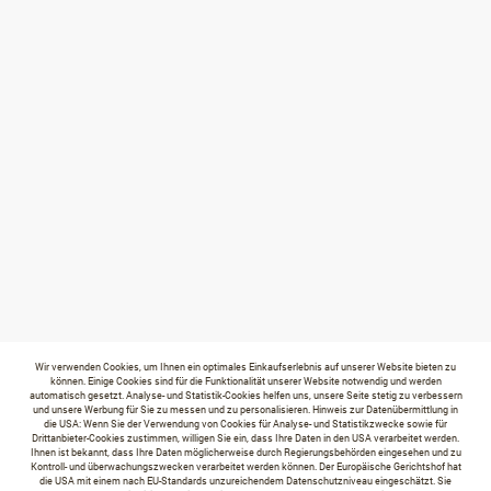
Wir verwenden Cookies, um Ihnen ein optimales Einkaufserlebnis auf unserer Website bieten zu
können. Einige Cookies sind für die Funktionalität unserer Website notwendig und werden
automatisch gesetzt. Analyse- und Statistik-Cookies helfen uns, unsere Seite stetig zu verbessern
und unsere Werbung für Sie zu messen und zu personalisieren. Hinweis zur Datenübermittlung in
die USA: Wenn Sie der Verwendung von Cookies für Analyse- und Statistikzwecke sowie für
Drittanbieter-Cookies zustimmen, willigen Sie ein, dass Ihre Daten in den USA verarbeitet werden.
Ihnen ist bekannt, dass Ihre Daten möglicherweise durch Regierungsbehörden eingesehen und zu
Kontroll- und überwachungszwecken verarbeitet werden können. Der Europäische Gerichtshof hat
die USA mit einem nach EU-Standards unzureichendem Datenschutzniveau eingeschätzt. Sie