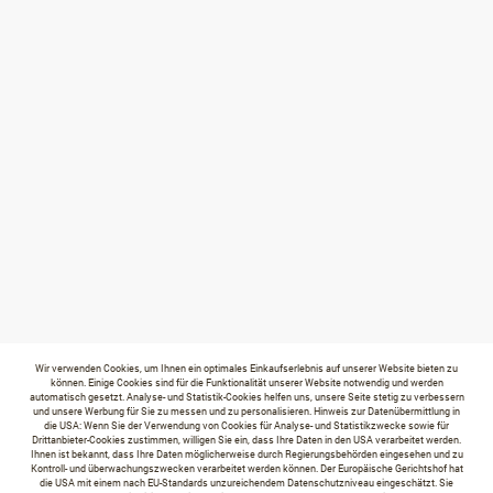
Wir verwenden Cookies, um Ihnen ein optimales Einkaufserlebnis auf unserer Website bieten zu
können. Einige Cookies sind für die Funktionalität unserer Website notwendig und werden
automatisch gesetzt. Analyse- und Statistik-Cookies helfen uns, unsere Seite stetig zu verbessern
und unsere Werbung für Sie zu messen und zu personalisieren. Hinweis zur Datenübermittlung in
die USA: Wenn Sie der Verwendung von Cookies für Analyse- und Statistikzwecke sowie für
Drittanbieter-Cookies zustimmen, willigen Sie ein, dass Ihre Daten in den USA verarbeitet werden.
Ihnen ist bekannt, dass Ihre Daten möglicherweise durch Regierungsbehörden eingesehen und zu
Kontroll- und überwachungszwecken verarbeitet werden können. Der Europäische Gerichtshof hat
die USA mit einem nach EU-Standards unzureichendem Datenschutzniveau eingeschätzt. Sie