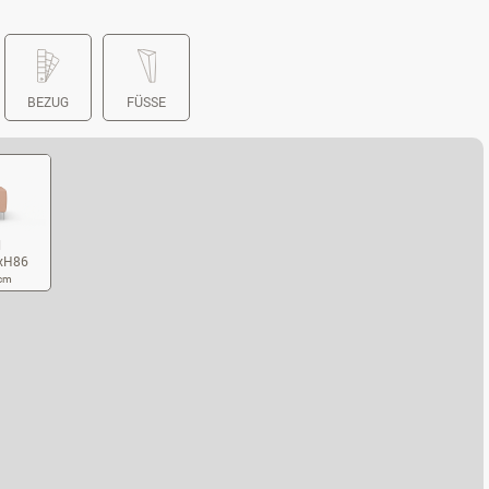
BEZUG
FÜSSE
l
xH86
 cm
SSEL B95XT101XH86