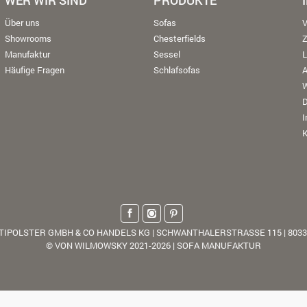
WER WIR SIND
PRODUKTE
Über uns
Sofas
V
Showrooms
Chesterfields
Manufaktur
Sessel
L
Häufige Fragen
Schlafsofas
W
K
TIPOLSTER GMBH & CO HANDELS KG | SCHWANTHALERSTRASSE 115 | 803
© VON WILMOWSKY 2021-2026 | SOFA MANUFAKTUR