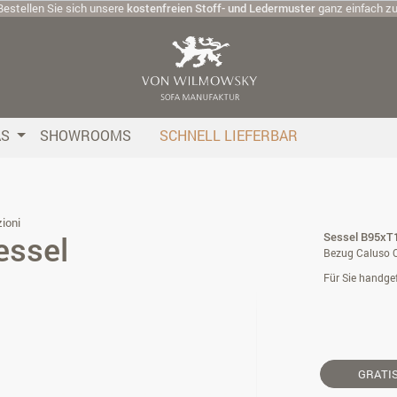
Bestellen Sie sich unsere
kostenfreien Stoff- und Ledermuster
ganz einfach z
AS
SHOWROOMS
SCHNELL LIEFERBAR
ioni
essel
Sessel B95xT1
Bezug Caluso 
Für Sie handgef
GRATI