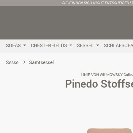
SIE KÖNNEN SICH NICHT ENTSCHEIDEN?
 Hauptinhalt springen
Zur Suche springen
Zur Hauptnavigation springen
SOFAS
CHESTERFIELDS
SESSEL
SCHLAFSOF
Sessel
Samtsessel
LINIE VON WILMOWSKY Collez
Pinedo Stoffs
Bildergalerie überspringen