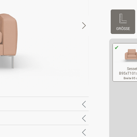
GRÖSSE
Sesse
B95xT101
Breite 95
SE