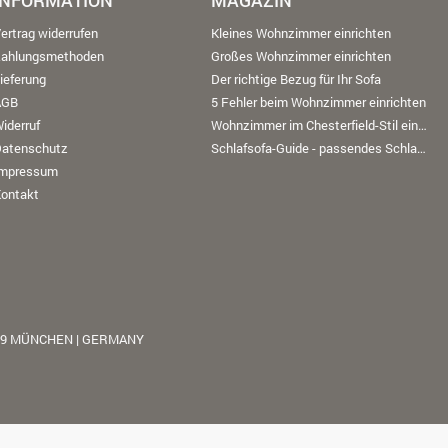
INFORMATION
MAGAZIN
ertrag widerrufen
Kleines Wohnzimmer einrichten
Zahlungsmethoden
Großes Wohnzimmer einrichten
ieferung
Der richtige Bezug für Ihr Sofa
AGB
5 Fehler beim Wohnzimmer einrichten
iderruf
Wohnzimmer im Chesterfield-Stil einrichten
Datenschutz
Schlafsofa-Guide - passendes Schlafsofa finden
Impressum
ontakt
39 MÜNCHEN | GERMANY