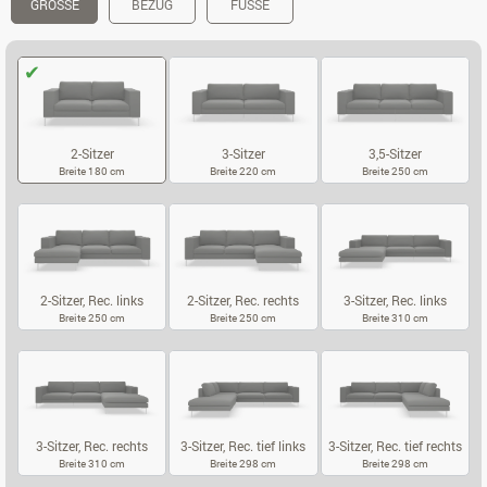
GRÖSSE
BEZUG
FÜSSE
2-Sitzer
3-Sitzer
3,5-Sitzer
Breite 180 cm
Breite 220 cm
Breite 250 cm
2-SITZER
3-SITZER
3,5-SITZER
2-Sitzer, Rec. links
2-Sitzer, Rec. rechts
3-Sitzer, Rec. links
Breite 250 cm
Breite 250 cm
Breite 310 cm
2-SITZER, REC. LINKS
2-SITZER, REC. RECHTS
3-SITZER, REC
3-Sitzer, Rec. rechts
3-Sitzer, Rec. tief links
3-Sitzer, Rec. tief rechts
Breite 310 cm
Breite 298 cm
Breite 298 cm