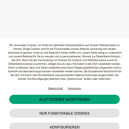
Wir verwenden Cookies, um Ihnen ein optimales Einkaufserlebnis auf unserer Website bieten zu
können. Einige Cookies sind für die Funktionalität unserer Website notwendig und werden
automatisch gesetzt. Analyse- und Statistik-Cookies helfen uns, unsere Seite stetig zu verbessern
und unsere Werbung für Sie zu messen und zu personalisieren. Hinweis zur Datenübermittlung in
die USA: Wenn Sie der Verwendung von Cookies für Analyse- und Statistikzwecke sowie für
Drittanbieter-Cookies zustimmen, willigen Sie ein, dass Ihre Daten in den USA verarbeitet werden.
Ihnen ist bekannt, dass Ihre Daten möglicherweise durch Regierungsbehörden eingesehen und zu
Kontroll- und überwachungszwecken verarbeitet werden können. Der Europäische Gerichtshof hat
die USA mit einem nach EU-Standards unzureichendem Datenschutzniveau eingeschätzt. Sie
können Ihre Einwilligungen jederzeit unter „Datenschutz“ ändern oder widerrufen.
Datenschutz
Impressum
ALLE COOKIES AKZEPTIEREN
NUR FUNKTIONALE COOKIES
KONFIGURIEREN