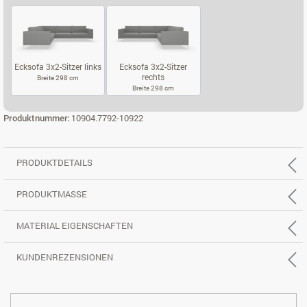
3-SITZER, REC. RECHTS
3-SITZER, REC. TIEF LINKS
3-SITZER, RE
Ecksofa 3x2-Sitzer links
Ecksofa 3x2-Sitzer
rechts
Breite 298 cm
Breite 298 cm
ECKSOFA 3X2-SITZER LINKS
ECKSOFA 3X2-SITZER RECHTS
Produktnummer:
10904.7792-10922
PRODUKTDETAILS
PRODUKTMASSE
MATERIAL EIGENSCHAFTEN
KUNDENREZENSIONEN