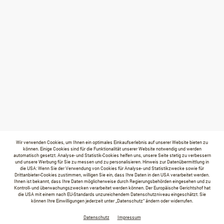
Wir verwenden Cookies, um Ihnen ein optimales Einkaufserlebnis auf unserer Website bieten zu
können. Einige Cookies sind für die Funktionalität unserer Website notwendig und werden
automatisch gesetzt. Analyse- und Statistik-Cookies helfen uns, unsere Seite stetig zu verbessern
und unsere Werbung für Sie zu messen und zu personalisieren. Hinweis zur Datenübermittlung in
die USA: Wenn Sie der Verwendung von Cookies für Analyse- und Statistikzwecke sowie für
Drittanbieter-Cookies zustimmen, willigen Sie ein, dass Ihre Daten in den USA verarbeitet werden.
Ihnen ist bekannt, dass Ihre Daten möglicherweise durch Regierungsbehörden eingesehen und zu
Kontroll- und überwachungszwecken verarbeitet werden können. Der Europäische Gerichtshof hat
die USA mit einem nach EU-Standards unzureichendem Datenschutzniveau eingeschätzt. Sie
können Ihre Einwilligungen jederzeit unter „Datenschutz“ ändern oder widerrufen.
Datenschutz
Impressum