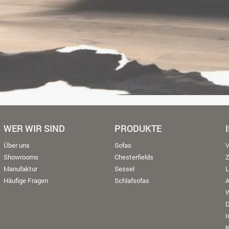
WER WIR SIND
PRODUKTE
Über uns
Sofas
V
Showrooms
Chesterfields
Manufaktur
Sessel
L
Häufige Fragen
Schlafsofas
W
K