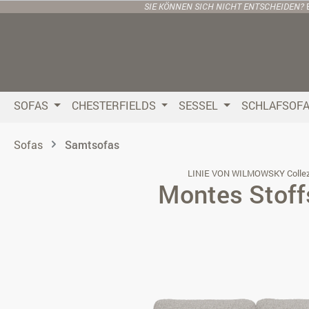
SIE KÖNNEN SICH NICHT ENTSCHEIDEN?
 Hauptinhalt springen
Zur Suche springen
Zur Hauptnavigation springen
SOFAS
CHESTERFIELDS
SESSEL
SCHLAFSOF
Sofas
Samtsofas
LINIE VON WILMOWSKY Collez
Montes Stoff
Bildergalerie überspringen