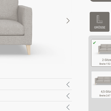
GRÖSSE
2-Sitze
Breite 15
2-
4,5-Sitz
Breite 24
4,