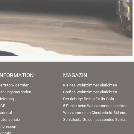
INFORMATION
MAGAZIN
ertrag widerrufen
Kleines Wohnzimmer einrichten
Zahlungsmethoden
Großes Wohnzimmer einrichten
ieferung
Der richtige Bezug für Ihr Sofa
AGB
5 Fehler beim Wohnzimmer einrichten
iderruf
Wohnzimmer im Chesterfield-Stil einrichten
Datenschutz
Schlafsofa-Guide - passendes Schlafsofa finden
Impressum
ontakt