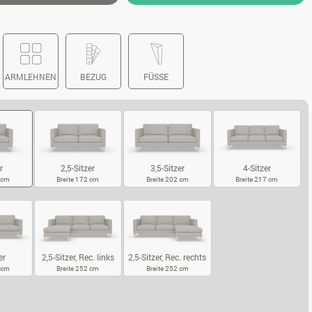
ARMLEHNEN
BEZUG
FÜSSE
2,5-Sitzer
3,5-Sitzer
4-Sitzer
r
Breite 172 cm
Breite 202 cm
Breite 217 cm
2 cm
2,5-SITZER
3,5-SITZER
4-SITZER
SITZER
er
2,5-Sitzer, Rec. links
2,5-Sitzer, Rec. rechts
7 cm
Breite 252 cm
Breite 252 cm
5-SITZER
2,5-SITZER, REC. LINKS
2,5-SITZER, REC. RECHTS