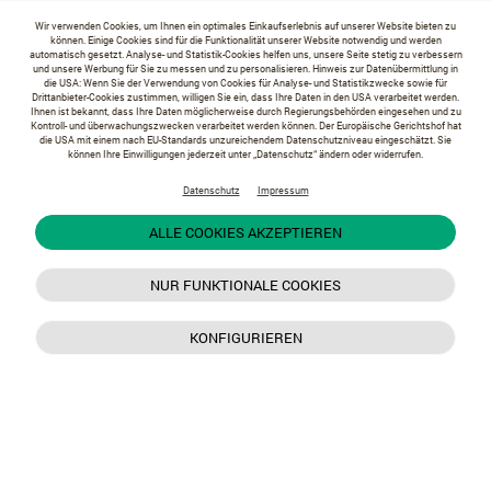
Wir verwenden Cookies, um Ihnen ein optimales Einkaufserlebnis auf unserer Website bieten zu
können. Einige Cookies sind für die Funktionalität unserer Website notwendig und werden
automatisch gesetzt. Analyse- und Statistik-Cookies helfen uns, unsere Seite stetig zu verbessern
und unsere Werbung für Sie zu messen und zu personalisieren. Hinweis zur Datenübermittlung in
die USA: Wenn Sie der Verwendung von Cookies für Analyse- und Statistikzwecke sowie für
Drittanbieter-Cookies zustimmen, willigen Sie ein, dass Ihre Daten in den USA verarbeitet werden.
Ihnen ist bekannt, dass Ihre Daten möglicherweise durch Regierungsbehörden eingesehen und zu
Kontroll- und überwachungszwecken verarbeitet werden können. Der Europäische Gerichtshof hat
die USA mit einem nach EU-Standards unzureichendem Datenschutzniveau eingeschätzt. Sie
können Ihre Einwilligungen jederzeit unter „Datenschutz“ ändern oder widerrufen.
Datenschutz
Impressum
ALLE COOKIES AKZEPTIEREN
NUR FUNKTIONALE COOKIES
KONFIGURIEREN