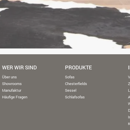
WER WIR SIND
PRODUKTE
Über uns
Sofas
V
Showrooms
Chesterfields
Manufaktur
Sessel
L
Häufige Fragen
Schlafsofas
W
K