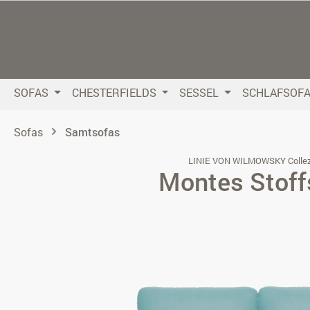
 Hauptinhalt springen
Zur Suche springen
Zur Hauptnavigation springen
SOFAS
CHESTERFIELDS
SESSEL
SCHLAFSOF
Sofas
Samtsofas
LINIE VON WILMOWSKY Collez
Montes Stoff
Bildergalerie überspringen