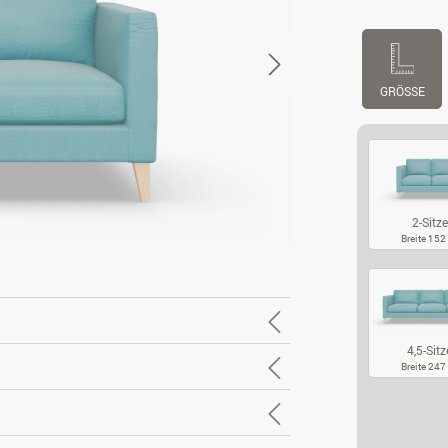
GRÖSSE
2-Sitze
Breite 15
2-
4,5-Sitz
Breite 24
4,