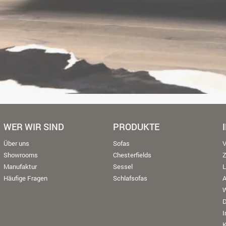
WER WIR SIND
PRODUKTE
Über uns
Sofas
V
Showrooms
Chesterfields
Manufaktur
Sessel
L
Häufige Fragen
Schlafsofas
W
K