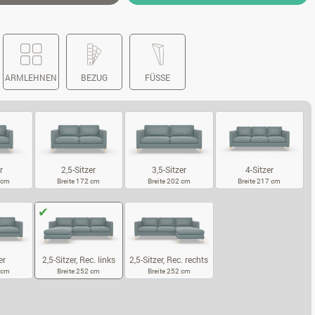
ARMLEHNEN
BEZUG
FÜSSE
r
2,5-Sitzer
3,5-Sitzer
4-Sitzer
2 cm
Breite 172 cm
Breite 202 cm
Breite 217 cm
SITZER
2,5-SITZER
3,5-SITZER
4-SITZER
er
2,5-Sitzer, Rec. rechts
2,5-Sitzer, Rec. links
7 cm
Breite 252 cm
Breite 252 cm
5-SITZER
2,5-SITZER, REC. RECHTS
2,5-SITZER, REC. LINKS