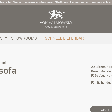
Bestellen Sie sich unsere
kostenfreien Stoff- und Ledermuster
ganz einfach z
AS
SHOWROOMS
SCHNELL LIEFERBAR
ioni
sofa
2,5-Sitzer, Rec
Bezug Monale P
Füße Vega Nat
Für Sie handgef
GRATI