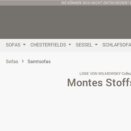
SIE KÖNNEN SICH NICHT ENTSCHEIDEN?
 Hauptinhalt springen
Zur Suche springen
Zur Hauptnavigation springen
SOFAS
CHESTERFIELDS
SESSEL
SCHLAFSOF
Sofas
Samtsofas
LINIE VON WILMOWSKY Collez
Montes Stoff
Bildergalerie überspringen