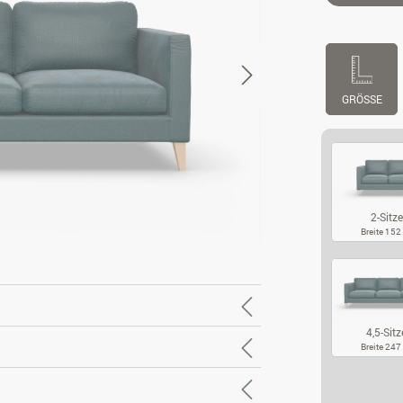
GRÖSSE
2-Sitze
Breite 15
2-
4,5-Sitz
Breite 24
4,