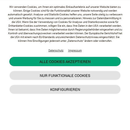
Wir verwenden Cookies, um Ihnen ein optimales Einkaufserlebnis auf unserer Website bieten zu
können. Einige Cookies sind für die Funktionalität unserer Website notwendig und werden
automatisch gesetzt. Analyse- und Statistik-Cookies helfen uns, unsere Seite stetig zu verbessern
und unsere Werbung für Sie zu messen und zu personalisieren. Hinweis zur Datenübermittlung in
die USA: Wenn Sie der Verwendung von Cookies für Analyse- und Statistikzwecke sowie für
Drittanbieter-Cookies zustimmen, willigen Sie ein, dass Ihre Daten in den USA verarbeitet werden.
Ihnen ist bekannt, dass Ihre Daten möglicherweise durch Regierungsbehörden eingesehen und zu
Kontroll- und überwachungszwecken verarbeitet werden können. Der Europäische Gerichtshof hat
die USA mit einem nach EU-Standards unzureichendem Datenschutzniveau eingeschätzt. Sie
können Ihre Einwilligungen jederzeit unter „Datenschutz“ ändern oder widerrufen.
Datenschutz
Impressum
ALLE COOKIES AKZEPTIEREN
NUR FUNKTIONALE COOKIES
KONFIGURIEREN