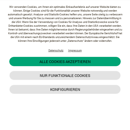
Wir verwenden Cookies, um Ihnen ein optimales Einkaufserlebnis auf unserer Website bieten zu
können. Einige Cookies sind für die Funktionalität unserer Website notwendig und werden
automatisch gesetzt. Analyse- und Statistik-Cookies helfen uns, unsere Seite stetig zu verbessern
und unsere Werbung für Sie zu messen und zu personalisieren. Hinweis zur Datenübermittlung in
die USA: Wenn Sie der Verwendung von Cookies für Analyse- und Statistikzwecke sowie für
Drittanbieter-Cookies zustimmen, willigen Sie ein, dass Ihre Daten in den USA verarbeitet werden.
Ihnen ist bekannt, dass Ihre Daten möglicherweise durch Regierungsbehörden eingesehen und zu
Kontroll- und überwachungszwecken verarbeitet werden können. Der Europäische Gerichtshof hat
die USA mit einem nach EU-Standards unzureichendem Datenschutzniveau eingeschätzt. Sie
können Ihre Einwilligungen jederzeit unter „Datenschutz“ ändern oder widerrufen.
Datenschutz
Impressum
ALLE COOKIES AKZEPTIEREN
NUR FUNKTIONALE COOKIES
KONFIGURIEREN