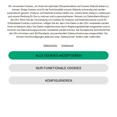
Wir verwenden Cookies, um Ihnen ein optimales Einkaufserlebnis auf unserer Website bieten zu
können. Einige Cookies sind für die Funktionalität unserer Website notwendig und werden
automatisch gesetzt. Analyse- und Statistik-Cookies helfen uns, unsere Seite stetig zu verbessern
und unsere Werbung für Sie zu messen und zu personalisieren. Hinweis zur Datenübermittlung in
die USA: Wenn Sie der Verwendung von Cookies für Analyse- und Statistikzwecke sowie für
Drittanbieter-Cookies zustimmen, willigen Sie ein, dass Ihre Daten in den USA verarbeitet werden.
Ihnen ist bekannt, dass Ihre Daten möglicherweise durch Regierungsbehörden eingesehen und zu
Kontroll- und überwachungszwecken verarbeitet werden können. Der Europäische Gerichtshof hat
die USA mit einem nach EU-Standards unzureichendem Datenschutzniveau eingeschätzt. Sie
können Ihre Einwilligungen jederzeit unter „Datenschutz“ ändern oder widerrufen.
Datenschutz
Impressum
ALLE COOKIES AKZEPTIEREN
NUR FUNKTIONALE COOKIES
KONFIGURIEREN