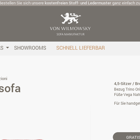
Bestellen Sie sich unsere
kostenfreien Stoff- und Ledermuster
ganz einfach z
AS
SHOWROOMS
SCHNELL LIEFERBAR
ioni
sofa
4,5-Sitzer / B
Bezug Trino Or
Füße Vega Nat
Für Sie handgef
GRATI