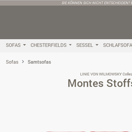
SIE KÖNNEN SICH NICHT ENTSCHEIDEN?
 Hauptinhalt springen
Zur Suche springen
Zur Hauptnavigation springen
SOFAS
CHESTERFIELDS
SESSEL
SCHLAFSOF
Sofas
Samtsofas
LINIE VON WILMOWSKY Collez
Montes Stoff
Bildergalerie überspringen