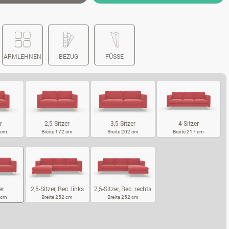
ARMLEHNEN
BEZUG
FÜSSE
r
2,5-Sitzer
3,5-Sitzer
4-Sitzer
2 cm
Breite 172 cm
Breite 202 cm
Breite 217 cm
SITZER
2,5-SITZER
3,5-SITZER
4-SITZER
2,5-Sitzer, Rec. links
2,5-Sitzer, Rec. rechts
er
Breite 252 cm
Breite 252 cm
7 cm
2,5-SITZER, REC. LINKS
2,5-SITZER, REC. RECHTS
5-SITZER