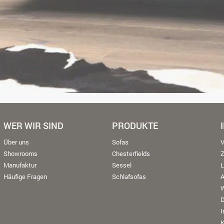
WER WIR SIND
PRODUKTE
Über uns
Sofas
V
Showrooms
Chesterfields
Manufaktur
Sessel
L
Häufige Fragen
Schlafsofas
W
K