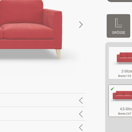
GRÖSSE
2-Sitze
Breite 15
2-
4,5-Sitz
Breite 24
4,