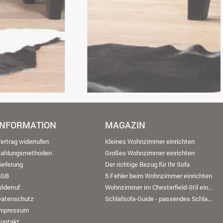
INFORMATION
MAGAZIN
ertrag widerrufen
Kleines Wohnzimmer einrichten
Zahlungsmethoden
Großes Wohnzimmer einrichten
ieferung
Der richtige Bezug für Ihr Sofa
AGB
5 Fehler beim Wohnzimmer einrichten
iderruf
Wohnzimmer im Chesterfield-Stil einrichten
Datenschutz
Schlafsofa-Guide - passendes Schlafsofa finden
Impressum
ontakt