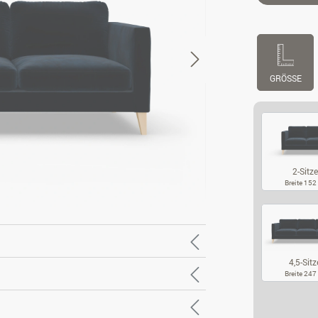
GRÖSSE
2-Sitze
Breite 15
2-
4,5-Sitz
Breite 24
4,