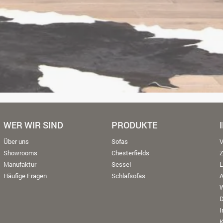
WER WIR SIND
PRODUKTE
Über uns
Sofas
V
Showrooms
Chesterfields
Manufaktur
Sessel
L
Häufige Fragen
Schlafsofas
W
K