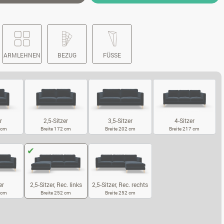
ARMLEHNEN
BEZUG
FÜSSE
r
2,5-Sitzer
3,5-Sitzer
4-Sitzer
2 cm
Breite 172 cm
Breite 202 cm
Breite 217 cm
SITZER
2,5-SITZER
3,5-SITZER
4-SITZER
er
2,5-Sitzer, Rec. rechts
2,5-Sitzer, Rec. links
7 cm
Breite 252 cm
Breite 252 cm
5-SITZER
2,5-SITZER, REC. RECHTS
2,5-SITZER, REC. LINKS