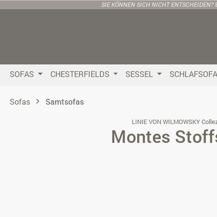
SIE KÖNNEN SICH NICHT ENTSCHEIDEN?
 Hauptinhalt springen
Zur Suche springen
Zur Hauptnavigation springen
SOFAS
CHESTERFIELDS
SESSEL
SCHLAFSOF
Sofas
Samtsofas
LINIE VON WILMOWSKY Collez
Montes Stoff
Bildergalerie überspringen