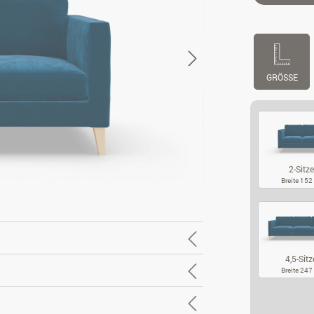
GRÖSSE
2-Sitze
Breite 15
2-
4,5-Sitz
Breite 24
4,