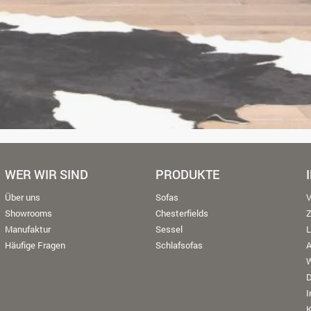
WER WIR SIND
PRODUKTE
Über uns
Sofas
V
Showrooms
Chesterfields
Manufaktur
Sessel
L
Häufige Fragen
Schlafsofas
W
K