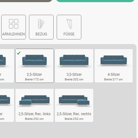
ARMLEHNEN
BEZUG
FÜSSE
r
3,5-Sitzer
4-Sitzer
2,5-Sitzer
2 cm
Breite 202 cm
Breite 217 cm
Breite 172 cm
SITZER
3,5-SITZER
4-SITZER
2,5-SITZER
er
2,5-Sitzer, Rec. links
2,5-Sitzer, Rec. rechts
7 cm
Breite 252 cm
Breite 252 cm
5-SITZER
2,5-SITZER, REC. LINKS
2,5-SITZER, REC. RECHTS