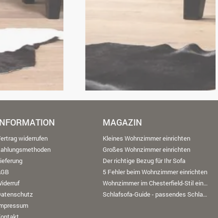
INFORMATION
MAGAZIN
ertrag widerrufen
Kleines Wohnzimmer einrichten
Zahlungsmethoden
Großes Wohnzimmer einrichten
ieferung
Der richtige Bezug für Ihr Sofa
AGB
5 Fehler beim Wohnzimmer einrichten
iderruf
Wohnzimmer im Chesterfield-Stil einrichten
Datenschutz
Schlafsofa-Guide - passendes Schlafsofa finden
Impressum
ontakt