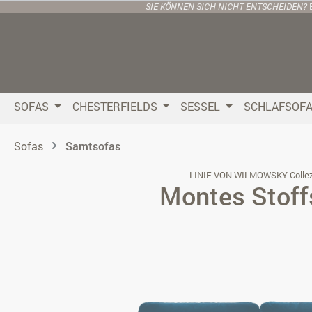
SIE KÖNNEN SICH NICHT ENTSCHEIDEN?
 Hauptinhalt springen
Zur Suche springen
Zur Hauptnavigation springen
SOFAS
CHESTERFIELDS
SESSEL
SCHLAFSOF
Sofas
Samtsofas
LINIE VON WILMOWSKY Collez
Montes Stoff
Bildergalerie überspringen