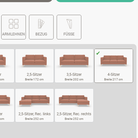
ARMLEHNEN
BEZUG
FÜSSE
r
2,5-Sitzer
3,5-Sitzer
4-Sitzer
2 cm
Breite 172 cm
Breite 202 cm
Breite 217 cm
SITZER
2,5-SITZER
3,5-SITZER
4-SITZER
er
2,5-Sitzer, Rec. links
2,5-Sitzer, Rec. rechts
7 cm
Breite 252 cm
Breite 252 cm
5-SITZER
2,5-SITZER, REC. LINKS
2,5-SITZER, REC. RECHTS