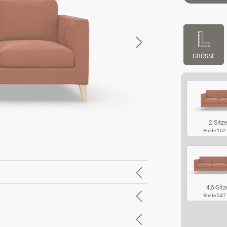
GRÖSSE
2-Sitze
Breite 15
2-
4,5-Sitz
Breite 24
4,