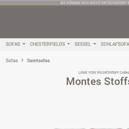
SIE KÖNNEN SICH NICHT ENTSCHEIDEN?
 Hauptinhalt springen
Zur Suche springen
Zur Hauptnavigation springen
SOFAS
CHESTERFIELDS
SESSEL
SCHLAFSOF
Sofas
Samtsofas
LINIE VON WILMOWSKY Collez
Montes Stoff
Bildergalerie überspringen