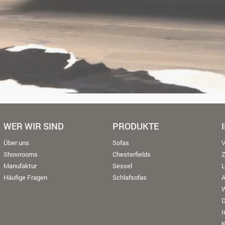
WER WIR SIND
PRODUKTE
Über uns
Sofas
V
Showrooms
Chesterfields
Manufaktur
Sessel
L
Häufige Fragen
Schlafsofas
W
K