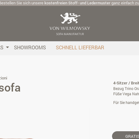
Bestellen Sie sich unsere
kostenfreien Stoff- und Ledermuster
ganz einfach z
AS
SHOWROOMS
SCHNELL LIEFERBAR
ioni
sofa
4-Sitzer / Bre
Bezug Trino Or
Füße Vega Nat
Für Sie handgef
GRATI