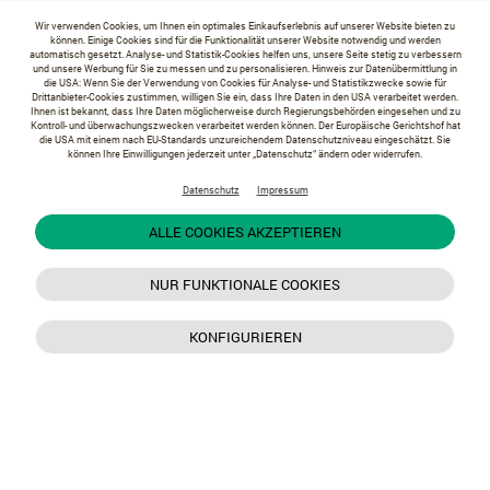
Wir verwenden Cookies, um Ihnen ein optimales Einkaufserlebnis auf unserer Website bieten zu
können. Einige Cookies sind für die Funktionalität unserer Website notwendig und werden
automatisch gesetzt. Analyse- und Statistik-Cookies helfen uns, unsere Seite stetig zu verbessern
und unsere Werbung für Sie zu messen und zu personalisieren. Hinweis zur Datenübermittlung in
die USA: Wenn Sie der Verwendung von Cookies für Analyse- und Statistikzwecke sowie für
Drittanbieter-Cookies zustimmen, willigen Sie ein, dass Ihre Daten in den USA verarbeitet werden.
Ihnen ist bekannt, dass Ihre Daten möglicherweise durch Regierungsbehörden eingesehen und zu
Kontroll- und überwachungszwecken verarbeitet werden können. Der Europäische Gerichtshof hat
die USA mit einem nach EU-Standards unzureichendem Datenschutzniveau eingeschätzt. Sie
können Ihre Einwilligungen jederzeit unter „Datenschutz“ ändern oder widerrufen.
Datenschutz
Impressum
ALLE COOKIES AKZEPTIEREN
NUR FUNKTIONALE COOKIES
KONFIGURIEREN