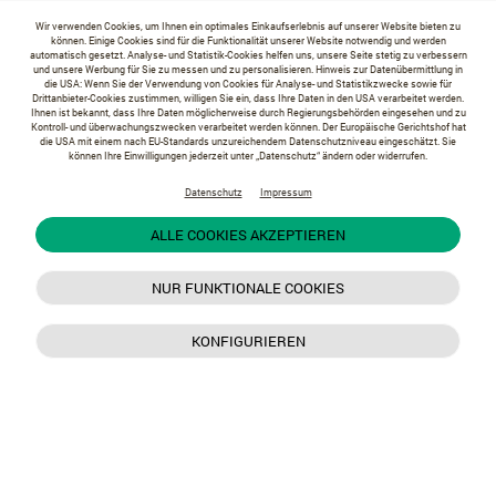
Wir verwenden Cookies, um Ihnen ein optimales Einkaufserlebnis auf unserer Website bieten zu
können. Einige Cookies sind für die Funktionalität unserer Website notwendig und werden
automatisch gesetzt. Analyse- und Statistik-Cookies helfen uns, unsere Seite stetig zu verbessern
und unsere Werbung für Sie zu messen und zu personalisieren. Hinweis zur Datenübermittlung in
die USA: Wenn Sie der Verwendung von Cookies für Analyse- und Statistikzwecke sowie für
Drittanbieter-Cookies zustimmen, willigen Sie ein, dass Ihre Daten in den USA verarbeitet werden.
Ihnen ist bekannt, dass Ihre Daten möglicherweise durch Regierungsbehörden eingesehen und zu
Kontroll- und überwachungszwecken verarbeitet werden können. Der Europäische Gerichtshof hat
die USA mit einem nach EU-Standards unzureichendem Datenschutzniveau eingeschätzt. Sie
können Ihre Einwilligungen jederzeit unter „Datenschutz“ ändern oder widerrufen.
Datenschutz
Impressum
ALLE COOKIES AKZEPTIEREN
NUR FUNKTIONALE COOKIES
KONFIGURIEREN