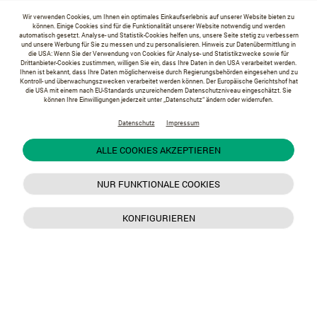
Wir verwenden Cookies, um Ihnen ein optimales Einkaufserlebnis auf unserer Website bieten zu
können. Einige Cookies sind für die Funktionalität unserer Website notwendig und werden
automatisch gesetzt. Analyse- und Statistik-Cookies helfen uns, unsere Seite stetig zu verbessern
und unsere Werbung für Sie zu messen und zu personalisieren. Hinweis zur Datenübermittlung in
die USA: Wenn Sie der Verwendung von Cookies für Analyse- und Statistikzwecke sowie für
Drittanbieter-Cookies zustimmen, willigen Sie ein, dass Ihre Daten in den USA verarbeitet werden.
Ihnen ist bekannt, dass Ihre Daten möglicherweise durch Regierungsbehörden eingesehen und zu
Kontroll- und überwachungszwecken verarbeitet werden können. Der Europäische Gerichtshof hat
die USA mit einem nach EU-Standards unzureichendem Datenschutzniveau eingeschätzt. Sie
können Ihre Einwilligungen jederzeit unter „Datenschutz“ ändern oder widerrufen.
Datenschutz
Impressum
ALLE COOKIES AKZEPTIEREN
NUR FUNKTIONALE COOKIES
KONFIGURIEREN