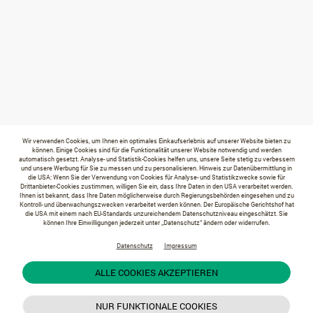
Wir verwenden Cookies, um Ihnen ein optimales Einkaufserlebnis auf unserer Website bieten zu
können. Einige Cookies sind für die Funktionalität unserer Website notwendig und werden
automatisch gesetzt. Analyse- und Statistik-Cookies helfen uns, unsere Seite stetig zu verbessern
und unsere Werbung für Sie zu messen und zu personalisieren. Hinweis zur Datenübermittlung in
die USA: Wenn Sie der Verwendung von Cookies für Analyse- und Statistikzwecke sowie für
Drittanbieter-Cookies zustimmen, willigen Sie ein, dass Ihre Daten in den USA verarbeitet werden.
Ihnen ist bekannt, dass Ihre Daten möglicherweise durch Regierungsbehörden eingesehen und zu
Kontroll- und überwachungszwecken verarbeitet werden können. Der Europäische Gerichtshof hat
die USA mit einem nach EU-Standards unzureichendem Datenschutzniveau eingeschätzt. Sie
können Ihre Einwilligungen jederzeit unter „Datenschutz“ ändern oder widerrufen.
Datenschutz
Impressum
ALLE COOKIES AKZEPTIEREN
NUR FUNKTIONALE COOKIES