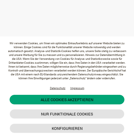
Wir verwenden Cookies, um Ihnen ein optimales Einkaufserlebnis auf unserer Website bieten zu
können. Einige Cookies sind für die Funktionalität unserer Website notwendig und werden
automatisch gesetzt. Analyse- und Statistik-Cookies helfen uns, unsere Seite stetig zu verbessern
und unsere Werbung für Sie zu messen und zu personalisieren. Hinweis zur Datenübermittlung in
die USA: Wenn Sie der Verwendung von Cookies für Analyse- und Statistikzwecke sowie für
Drittanbieter-Cookies zustimmen, willigen Sie ein, dass Ihre Daten in den USA verarbeitet werden.
Ihnen ist bekannt, dass Ihre Daten möglicherweise durch Regierungsbehörden eingesehen und zu
Kontroll- und überwachungszwecken verarbeitet werden können. Der Europäische Gerichtshof hat
die USA mit einem nach EU-Standards unzureichendem Datenschutzniveau eingeschätzt. Sie
können Ihre Einwilligungen jederzeit unter „Datenschutz“ ändern oder widerrufen.
Datenschutz
Impressum
ALLE COOKIES AKZEPTIEREN
NUR FUNKTIONALE COOKIES
KONFIGURIEREN