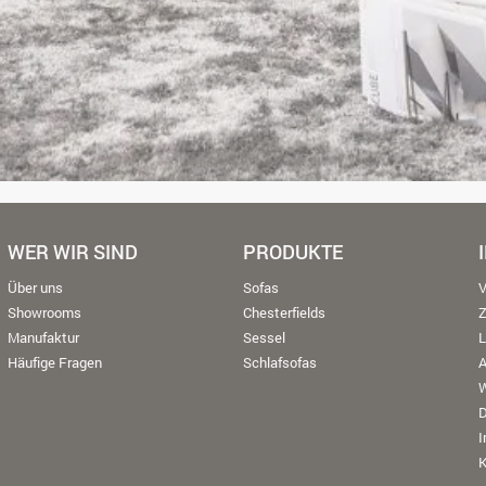
WER WIR SIND
PRODUKTE
Über uns
Sofas
V
Showrooms
Chesterfields
Manufaktur
Sessel
L
Häufige Fragen
Schlafsofas
W
K