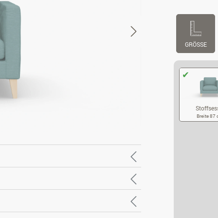
GRÖSSE
Stoffses
Breite 87
ST