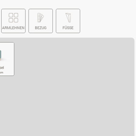
ARMLEHNEN
BEZUG
FÜSSE
sel
 cm
OFFSESSEL