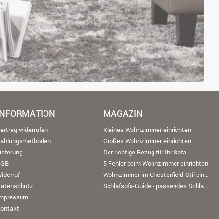
INFORMATION
MAGAZIN
ertrag widerrufen
Kleines Wohnzimmer einrichten
Zahlungsmethoden
Großes Wohnzimmer einrichten
ieferung
Der richtige Bezug für Ihr Sofa
AGB
5 Fehler beim Wohnzimmer einrichten
iderruf
Wohnzimmer im Chesterfield-Stil einrichten
Datenschutz
Schlafsofa-Guide - passendes Schlafsofa finden
Impressum
ontakt