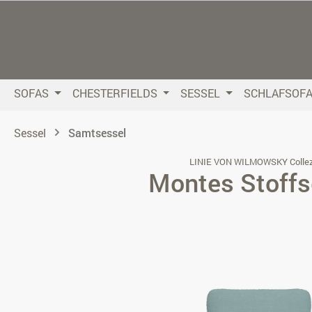
 Hauptinhalt springen
Zur Suche springen
Zur Hauptnavigation springen
SOFAS
CHESTERFIELDS
SESSEL
SCHLAFSOF
Sessel
Samtsessel
LINIE VON WILMOWSKY Collez
Montes Stoffs
Bildergalerie überspringen