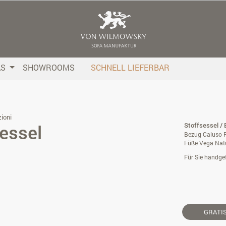
AS
SHOWROOMS
SCHNELL LIEFERBAR
ioni
essel
Stoffsessel / 
Bezug Caluso P
Füße Vega Nat
Für Sie handgef
GRATI