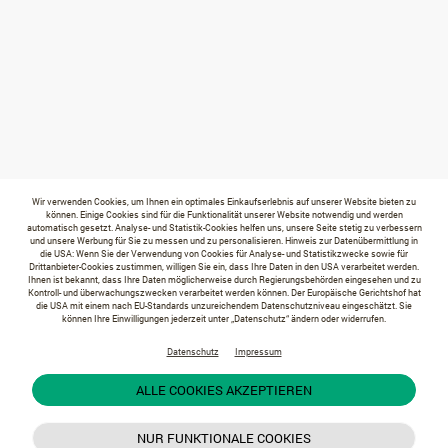
Wir verwenden Cookies, um Ihnen ein optimales Einkaufserlebnis auf unserer Website bieten zu
können. Einige Cookies sind für die Funktionalität unserer Website notwendig und werden
automatisch gesetzt. Analyse- und Statistik-Cookies helfen uns, unsere Seite stetig zu verbessern
und unsere Werbung für Sie zu messen und zu personalisieren. Hinweis zur Datenübermittlung in
die USA: Wenn Sie der Verwendung von Cookies für Analyse- und Statistikzwecke sowie für
Drittanbieter-Cookies zustimmen, willigen Sie ein, dass Ihre Daten in den USA verarbeitet werden.
Ihnen ist bekannt, dass Ihre Daten möglicherweise durch Regierungsbehörden eingesehen und zu
Kontroll- und überwachungszwecken verarbeitet werden können. Der Europäische Gerichtshof hat
die USA mit einem nach EU-Standards unzureichendem Datenschutzniveau eingeschätzt. Sie
können Ihre Einwilligungen jederzeit unter „Datenschutz“ ändern oder widerrufen.
Datenschutz
Impressum
ALLE COOKIES AKZEPTIEREN
NUR FUNKTIONALE COOKIES