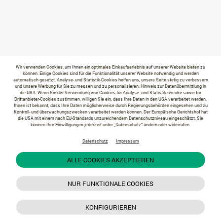
Wir verwenden Cookies, um Ihnen ein optimales Einkaufserlebnis auf unserer Website bieten zu
können. Einige Cookies sind für die Funktionalität unserer Website notwendig und werden
automatisch gesetzt. Analyse- und Statistik-Cookies helfen uns, unsere Seite stetig zu verbessern
und unsere Werbung für Sie zu messen und zu personalisieren. Hinweis zur Datenübermittlung in
die USA: Wenn Sie der Verwendung von Cookies für Analyse- und Statistikzwecke sowie für
Drittanbieter-Cookies zustimmen, willigen Sie ein, dass Ihre Daten in den USA verarbeitet werden.
Ihnen ist bekannt, dass Ihre Daten möglicherweise durch Regierungsbehörden eingesehen und zu
Kontroll- und überwachungszwecken verarbeitet werden können. Der Europäische Gerichtshof hat
die USA mit einem nach EU-Standards unzureichendem Datenschutzniveau eingeschätzt. Sie
können Ihre Einwilligungen jederzeit unter „Datenschutz“ ändern oder widerrufen.
Datenschutz
Impressum
ALLE COOKIES AKZEPTIEREN
NUR FUNKTIONALE COOKIES
KONFIGURIEREN