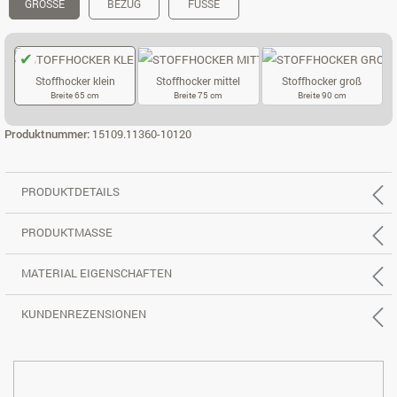
GRÖSSE
BEZUG
FÜSSE
Stoffhocker klein
Stoffhocker mittel
Stoffhocker groß
Breite 65 cm
Breite 75 cm
Breite 90 cm
STOFFHOCKER KLEIN
STOFFHOCKER MITTEL
STOFFHOCKER
Produktnummer:
15109.11360-10120
PRODUKTDETAILS
PRODUKTMASSE
MATERIAL EIGENSCHAFTEN
KUNDENREZENSIONEN