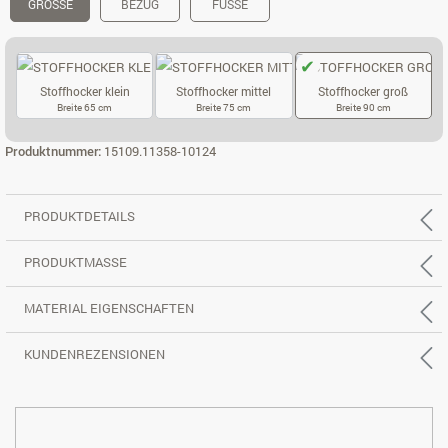
GRÖSSE
BEZUG
FÜSSE
Stoffhocker klein
Stoffhocker mittel
Stoffhocker groß
Breite 65 cm
Breite 75 cm
Breite 90 cm
STOFFHOCKER KLEIN
STOFFHOCKER MITTEL
STOFFHOCKER
Produktnummer:
15109.11358-10124
PRODUKTDETAILS
PRODUKTMASSE
MATERIAL EIGENSCHAFTEN
KUNDENREZENSIONEN