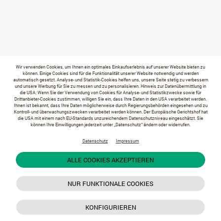
Wir verwenden Cookies, um Ihnen ein optimales Einkaufserlebnis auf unserer Website bieten zu
können. Einige Cookies sind für die Funktionalität unserer Website notwendig und werden
automatisch gesetzt. Analyse- und Statistik-Cookies helfen uns, unsere Seite stetig zu verbessern
und unsere Werbung für Sie zu messen und zu personalisieren. Hinweis zur Datenübermittlung in
die USA: Wenn Sie der Verwendung von Cookies für Analyse- und Statistikzwecke sowie für
Drittanbieter-Cookies zustimmen, willigen Sie ein, dass Ihre Daten in den USA verarbeitet werden.
Ihnen ist bekannt, dass Ihre Daten möglicherweise durch Regierungsbehörden eingesehen und zu
Kontroll- und überwachungszwecken verarbeitet werden können. Der Europäische Gerichtshof hat
die USA mit einem nach EU-Standards unzureichendem Datenschutzniveau eingeschätzt. Sie
können Ihre Einwilligungen jederzeit unter „Datenschutz“ ändern oder widerrufen.
Datenschutz
Impressum
ALLE COOKIES AKZEPTIEREN
NUR FUNKTIONALE COOKIES
KONFIGURIEREN