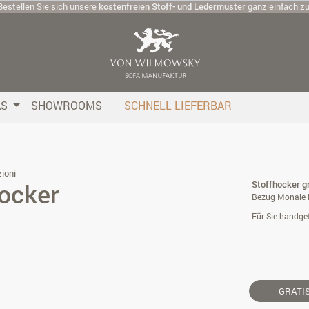
Bestellen Sie sich unsere
kostenfreien Stoff- und Ledermuster
ganz einfach z
AS
SHOWROOMS
SCHNELL LIEFERBAR
ioni
ocker
Stoffhocker g
Bezug Monale 
Für Sie handgef
GRATI