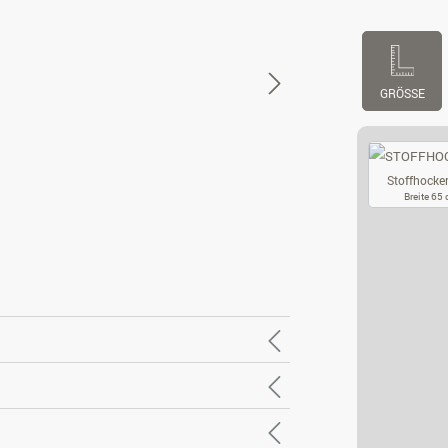
GRÖSSE
Stoffhocker
Breite 65
ST