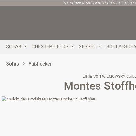
SIE KÖNNEN SICH NICHT ENTSCHEIDEN?
 Hauptinhalt springen
Zur Suche springen
Zur Hauptnavigation springen
SOFAS
CHESTERFIELDS
SESSEL
SCHLAFSOF
Sofas
Fußhocker
LINIE VON WILMOWSKY Collez
Montes Stoffh
Bildergalerie überspringen