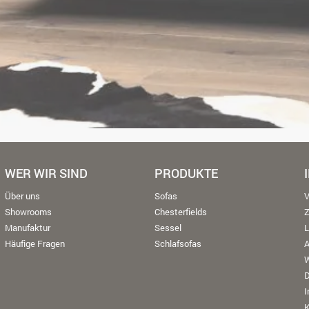
WER WIR SIND
PRODUKTE
Über uns
Sofas
V
Showrooms
Chesterfields
Manufaktur
Sessel
L
Häufige Fragen
Schlafsofas
W
K