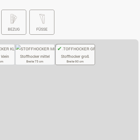
BEZUG
FÜSSE
 klein
Stoffhocker mittel
Stoffhocker groß
 cm
Breite 75 cm
Breite 90 cm
OFFHOCKER KLEIN
STOFFHOCKER MITTEL
STOFFHOCKER GROSS