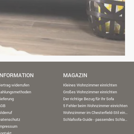
INFORMATION
MAGAZIN
ertrag widerrufen
Kleines Wohnzimmer einrichten
Zahlungsmethoden
Großes Wohnzimmer einrichten
ieferung
Der richtige Bezug für Ihr Sofa
AGB
5 Fehler beim Wohnzimmer einrichten
iderruf
Wohnzimmer im Chesterfield-Stil einrichten
Datenschutz
Schlafsofa-Guide - passendes Schlafsofa finden
Impressum
ontakt