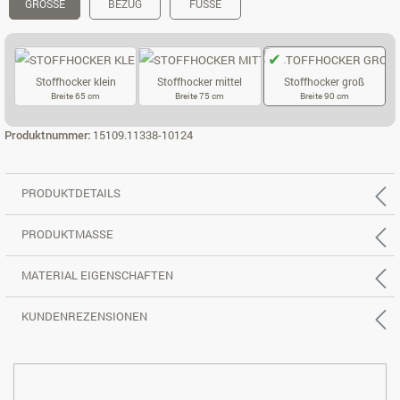
GRÖSSE
BEZUG
FÜSSE
Stoffhocker klein
Stoffhocker mittel
Stoffhocker groß
Breite 65 cm
Breite 75 cm
Breite 90 cm
STOFFHOCKER KLEIN
STOFFHOCKER MITTEL
STOFFHOCKER
Produktnummer:
15109.11338-10124
PRODUKTDETAILS
PRODUKTMASSE
MATERIAL EIGENSCHAFTEN
KUNDENREZENSIONEN