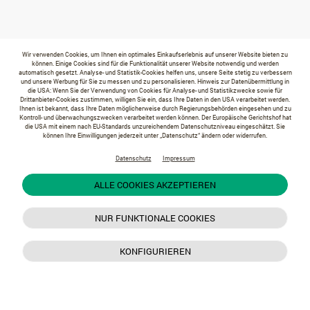
Wir verwenden Cookies, um Ihnen ein optimales Einkaufserlebnis auf unserer Website bieten zu
können. Einige Cookies sind für die Funktionalität unserer Website notwendig und werden
automatisch gesetzt. Analyse- und Statistik-Cookies helfen uns, unsere Seite stetig zu verbessern
und unsere Werbung für Sie zu messen und zu personalisieren. Hinweis zur Datenübermittlung in
die USA: Wenn Sie der Verwendung von Cookies für Analyse- und Statistikzwecke sowie für
Drittanbieter-Cookies zustimmen, willigen Sie ein, dass Ihre Daten in den USA verarbeitet werden.
Ihnen ist bekannt, dass Ihre Daten möglicherweise durch Regierungsbehörden eingesehen und zu
Kontroll- und überwachungszwecken verarbeitet werden können. Der Europäische Gerichtshof hat
die USA mit einem nach EU-Standards unzureichendem Datenschutzniveau eingeschätzt. Sie
können Ihre Einwilligungen jederzeit unter „Datenschutz“ ändern oder widerrufen.
Datenschutz
Impressum
ALLE COOKIES AKZEPTIEREN
NUR FUNKTIONALE COOKIES
KONFIGURIEREN