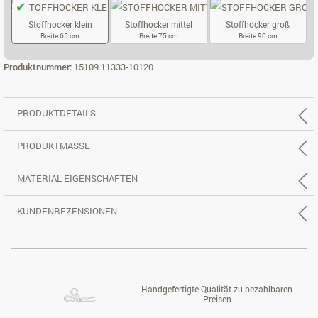
Stoffhocker klein
Stoffhocker mittel
Stoffhocker groß
Breite 65 cm
Breite 75 cm
Breite 90 cm
STOFFHOCKER KLEIN
STOFFHOCKER MITTEL
STOFFHOCKER
Produktnummer:
15109.11333-10120
PRODUKTDETAILS
PRODUKTMASSE
MATERIAL EIGENSCHAFTEN
KUNDENREZENSIONEN
Handgefertigte Qualität zu bezahlbaren
Preisen