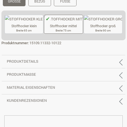
GRÖSSE
BEZUG
FÜSSE
Stoffhocker klein
Stoffhocker mittel
Stoffhocker groß
Breite 65 cm
Breite 75 cm
Breite 90 cm
STOFFHOCKER KLEIN
STOFFHOCKER MITTEL
STOFFHOCKER
Produktnummer:
15109.11332-10122
PRODUKTDETAILS
PRODUKTMASSE
MATERIAL EIGENSCHAFTEN
KUNDENREZENSIONEN