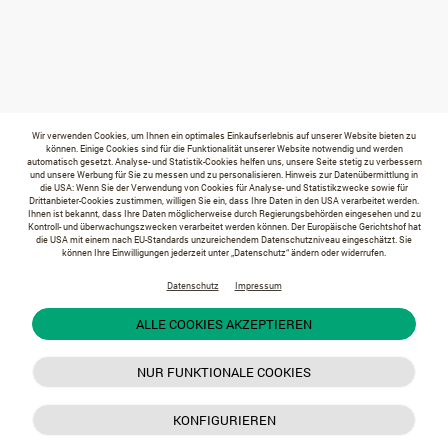
Wir verwenden Cookies, um Ihnen ein optimales Einkaufserlebnis auf unserer Website bieten zu
können. Einige Cookies sind für die Funktionalität unserer Website notwendig und werden
automatisch gesetzt. Analyse- und Statistik-Cookies helfen uns, unsere Seite stetig zu verbessern
und unsere Werbung für Sie zu messen und zu personalisieren. Hinweis zur Datenübermittlung in
die USA: Wenn Sie der Verwendung von Cookies für Analyse- und Statistikzwecke sowie für
Drittanbieter-Cookies zustimmen, willigen Sie ein, dass Ihre Daten in den USA verarbeitet werden.
Ihnen ist bekannt, dass Ihre Daten möglicherweise durch Regierungsbehörden eingesehen und zu
Kontroll- und überwachungszwecken verarbeitet werden können. Der Europäische Gerichtshof hat
die USA mit einem nach EU-Standards unzureichendem Datenschutzniveau eingeschätzt. Sie
können Ihre Einwilligungen jederzeit unter „Datenschutz“ ändern oder widerrufen.
Datenschutz
Impressum
ALLE COOKIES AKZEPTIEREN
NUR FUNKTIONALE COOKIES
KONFIGURIEREN