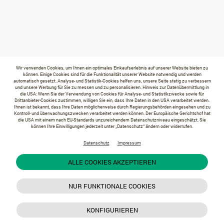
Wir verwenden Cookies, um Ihnen ein optimales Einkaufserlebnis auf unserer Website bieten zu
können. Einige Cookies sind für die Funktionalität unserer Website notwendig und werden
automatisch gesetzt. Analyse- und Statistik-Cookies helfen uns, unsere Seite stetig zu verbessern
und unsere Werbung für Sie zu messen und zu personalisieren. Hinweis zur Datenübermittlung in
die USA: Wenn Sie der Verwendung von Cookies für Analyse- und Statistikzwecke sowie für
Drittanbieter-Cookies zustimmen, willigen Sie ein, dass Ihre Daten in den USA verarbeitet werden.
Ihnen ist bekannt, dass Ihre Daten möglicherweise durch Regierungsbehörden eingesehen und zu
Kontroll- und überwachungszwecken verarbeitet werden können. Der Europäische Gerichtshof hat
die USA mit einem nach EU-Standards unzureichendem Datenschutzniveau eingeschätzt. Sie
können Ihre Einwilligungen jederzeit unter „Datenschutz“ ändern oder widerrufen.
Datenschutz
Impressum
ALLE COOKIES AKZEPTIEREN
NUR FUNKTIONALE COOKIES
KONFIGURIEREN