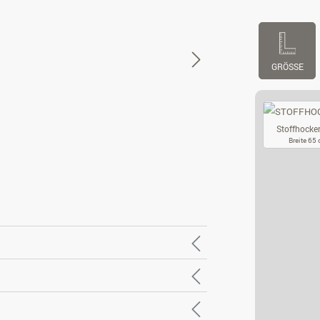
GRÖSSE
Stoffhocker
Breite 65
ST