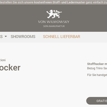
Bestellen Sie sich unsere
kostenfreien Stoff- und Ledermuster
ganz einfach z
AS
SHOWROOMS
SCHNELL LIEFERBAR
ioni
ocker
Stoffhocker mi
Bezug Trino Sa
Für Sie handgef
GRATI