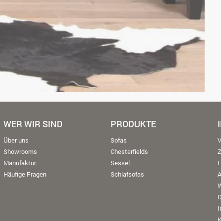
WER WIR SIND
PRODUKTE
Über uns
Sofas
V
Showrooms
Chesterfields
Manufaktur
Sessel
L
Häufige Fragen
Schlafsofas
W
K