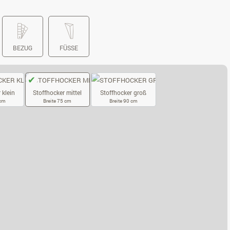
BEZUG
FÜSSE
 klein
Stoffhocker mittel
Stoffhocker groß
 cm
Breite 75 cm
Breite 90 cm
OFFHOCKER KLEIN
STOFFHOCKER MITTEL
STOFFHOCKER GROSS