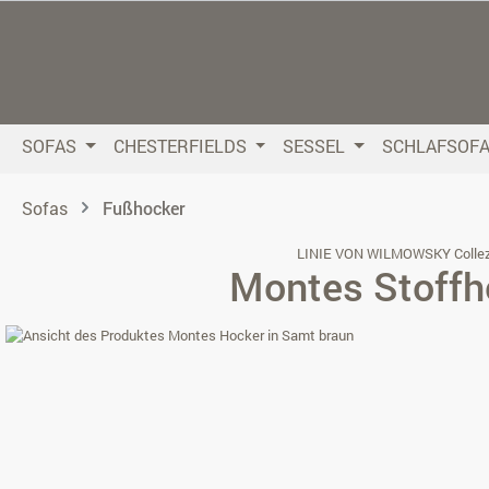
 Hauptinhalt springen
Zur Suche springen
Zur Hauptnavigation springen
SOFAS
CHESTERFIELDS
SESSEL
SCHLAFSOF
Sofas
Fußhocker
LINIE VON WILMOWSKY Collez
Montes Stoffh
Bildergalerie überspringen