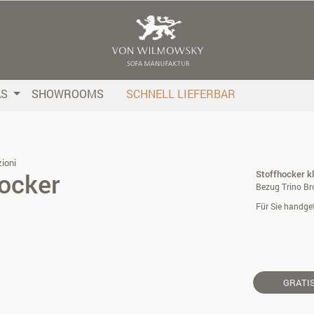
AS
SHOWROOMS
SCHNELL LIEFERBAR
ioni
ocker
Stoffhocker kl
Bezug Trino Br
Für Sie handgef
GRATI