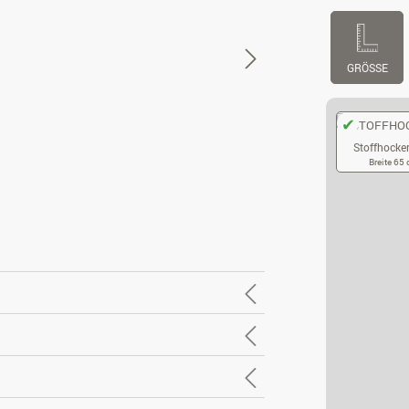
GRÖSSE
Stoffhocker
Breite 65
ST