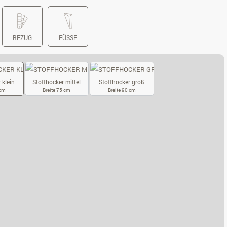
BEZUG
FÜSSE
 klein
Stoffhocker mittel
Stoffhocker groß
 cm
Breite 75 cm
Breite 90 cm
OFFHOCKER KLEIN
STOFFHOCKER MITTEL
STOFFHOCKER GROSS