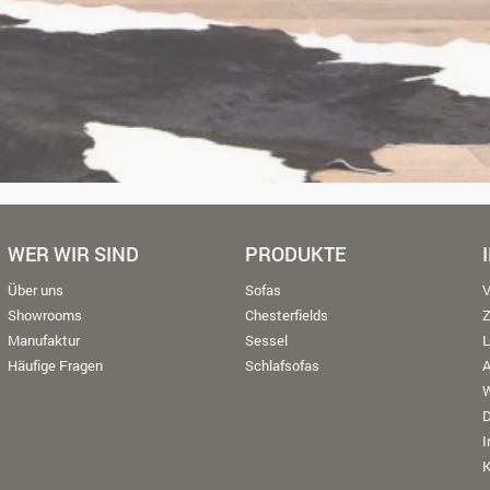
WER WIR SIND
PRODUKTE
Über uns
Sofas
V
Showrooms
Chesterfields
Manufaktur
Sessel
L
Häufige Fragen
Schlafsofas
W
K