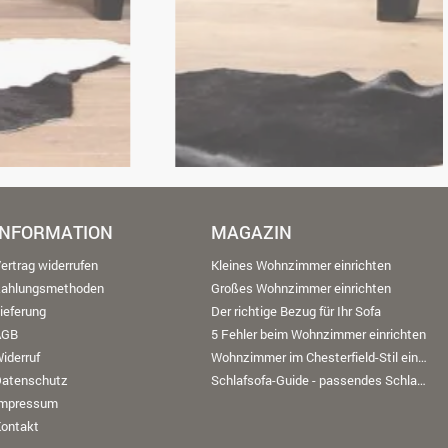
INFORMATION
MAGAZIN
ertrag widerrufen
Kleines Wohnzimmer einrichten
Zahlungsmethoden
Großes Wohnzimmer einrichten
ieferung
Der richtige Bezug für Ihr Sofa
AGB
5 Fehler beim Wohnzimmer einrichten
iderruf
Wohnzimmer im Chesterfield-Stil einrichten
Datenschutz
Schlafsofa-Guide - passendes Schlafsofa finden
Impressum
ontakt