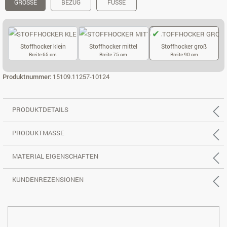
GRÖSSE
BEZUG
FÜSSE
Stoffhocker klein
Stoffhocker mittel
Stoffhocker groß
Breite 65 cm
Breite 75 cm
Breite 90 cm
STOFFHOCKER KLEIN
STOFFHOCKER MITTEL
STOFFHOCKER
Produktnummer:
15109.11257-10124
PRODUKTDETAILS
PRODUKTMASSE
MATERIAL EIGENSCHAFTEN
KUNDENREZENSIONEN