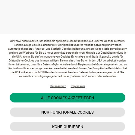
Wir verwenden Cookies, um Ihnen ein optimales Einkaufserlebnis auf unserer Website bieten zu
können. Einige Cookies sind für die Funktionalität unserer Website notwendig und werden
automatisch gesetzt. Analyse- und Statistik-Cookies helfen uns, unsere Seite stetig zu verbessern
und unsere Werbung für Sie zu messen und zu personalisieren. Hinweis zur Datenübermittlung in
die USA: Wenn Sie der Verwendung von Cookies für Analyse- und Statistikzwecke sowie für
Drittanbieter-Cookies zustimmen, willigen Sie ein, dass Ihre Daten in den USA verarbeitet werden.
Ihnen ist bekannt, dass Ihre Daten möglicherweise durch Regierungsbehörden eingesehen und zu
Kontroll- und überwachungszwecken verarbeitet werden können. Der Europäische Gerichtshof hat
die USA mit einem nach EU-Standards unzureichendem Datenschutzniveau eingeschätzt. Sie
können Ihre Einwilligungen jederzeit unter „Datenschutz“ ändern oder widerrufen.
Datenschutz
Impressum
ALLE COOKIES AKZEPTIEREN
NUR FUNKTIONALE COOKIES
KONFIGURIEREN