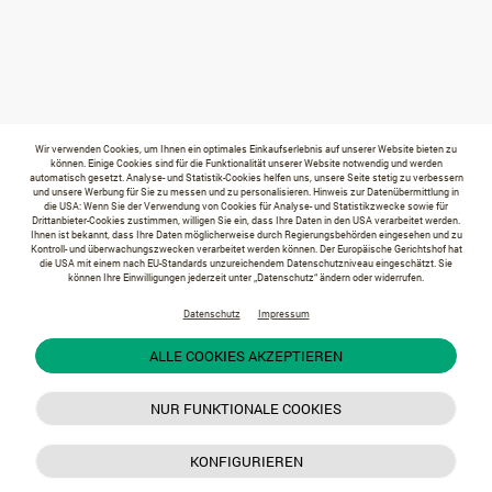
Wir verwenden Cookies, um Ihnen ein optimales Einkaufserlebnis auf unserer Website bieten zu
können. Einige Cookies sind für die Funktionalität unserer Website notwendig und werden
automatisch gesetzt. Analyse- und Statistik-Cookies helfen uns, unsere Seite stetig zu verbessern
und unsere Werbung für Sie zu messen und zu personalisieren. Hinweis zur Datenübermittlung in
die USA: Wenn Sie der Verwendung von Cookies für Analyse- und Statistikzwecke sowie für
Drittanbieter-Cookies zustimmen, willigen Sie ein, dass Ihre Daten in den USA verarbeitet werden.
Ihnen ist bekannt, dass Ihre Daten möglicherweise durch Regierungsbehörden eingesehen und zu
Kontroll- und überwachungszwecken verarbeitet werden können. Der Europäische Gerichtshof hat
die USA mit einem nach EU-Standards unzureichendem Datenschutzniveau eingeschätzt. Sie
können Ihre Einwilligungen jederzeit unter „Datenschutz“ ändern oder widerrufen.
Datenschutz
Impressum
ALLE COOKIES AKZEPTIEREN
NUR FUNKTIONALE COOKIES
KONFIGURIEREN