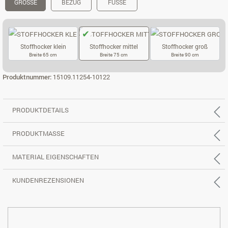
GRÖSSE
BEZUG
FÜSSE
Stoffhocker klein
Stoffhocker mittel
Stoffhocker groß
Breite 65 cm
Breite 75 cm
Breite 90 cm
STOFFHOCKER KLEIN
STOFFHOCKER MITTEL
STOFFHOCKER
Produktnummer:
15109.11254-10122
PRODUKTDETAILS
PRODUKTMASSE
MATERIAL EIGENSCHAFTEN
KUNDENREZENSIONEN